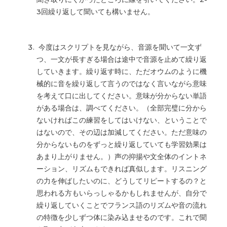
3回繰り返して聞いても構いません。
今度はスクリプトを見ながら、音源を聞いて一文ず
つ、一文が長すぎる場合は途中で音源を止めて繰り返
していきます。繰り返す時に、ただオウムのように機
械的に音を繰り返して言うのではなく言いながら意味
を考えて口に出してください。意味が分からない単語
がある場合は、調べてください。（全部完璧に分から
ないければこの練習をしてはいけない、ということで
はないので、その辺は加減してください。ただ意味の
分からないものをずっと繰り返していても学習効果は
あまり上がりません。）声の抑揚や文全体のイントネ
ーション、リズムもできれば真似します。リスニング
の力を伸ばしたいのに、どうしてリピートするの？と
思われる方もいらっしゃるかもしれませんが、自分で
繰り返していくことでフランス語のリズムや音の流れ
の特徴を少しずつ体に染み込ませるのです。これで聞