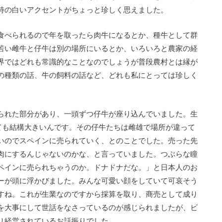
特の白いアクセントがちょっと珍しく思えました。
食べられるので年を取ったら肉牛になるとか、種牛として群
若い雌牛と仔牛は別の場所にいるとか、いろいろと農家の経
界ではどれも常識的なことなのでしょうが普段農村とは縁が
の種類の話、牛の飼料の話など、どれも私にとっては珍しく
られた部分があり、一頭ずつ仔牛が座り込んでいました。生
ても結構大きいんです。その仔牛たちは雌雄で場所が違って
いのでスペインに売られていく、とのことでした。売った先
肉にするんじゃないのかな、と言っていました。つぶらな瞳
ペインに売られちゃうのか。ドナドナだな。」と日本人のお
ーが頭に浮かびました。みんな可愛い顔をしていて可哀そう
すね。これが生業なのですから採算を取り、商売として成り
を大事にして世話をなさっているのが感じられましたが、ビ
り経営されているお話振りでした。