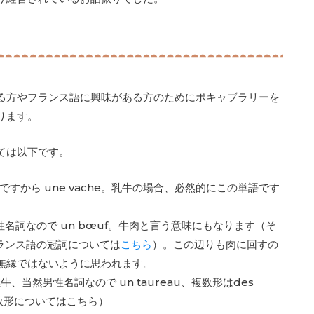
る方やフランス語に興味がある方のためにボキャブラリーを
ります。
ては以下です。
ですから une vache。乳牛の場合、必然的にこの単語です
性名詞なので un bœuf。牛肉と言う意味にもなります（そ
フランス語の冠詞については
こちら
）。この辺りも肉に回すの
無縁ではないように思われます。
雄牛、当然男性名詞なので un taureau、複数形はdes
複数形についてはこちら）