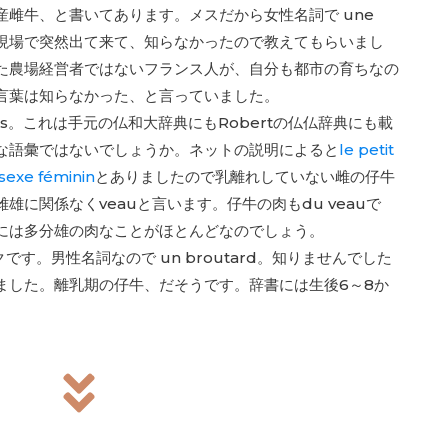
経産雌牛、と書いてあります。メスだから女性名詞で une
語は現場で突然出て来て、知らなかったので教えてもらいまし
た農場経営者ではないフランス人が、自分も都市の育ちなの
言葉は知らなかった、と言っていました。
elles。これは手元の仏和大辞典にもRobertの仏仏辞典にも載
な語彙ではないでしょうか。ネットの説明によると
le
petit
sexe
féminin
とありましたので乳離れしていない雌の仔牛
雄に関係なくveauと言います。仔牛の肉もdu veauで
には多分雄の肉なことがほとんどなのでしょう。
クです。男性名詞なので un broutard。知りませんでした
ました。離乳期の仔牛、だそうです。辞書には生後6～8か