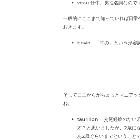
veau 仔牛、男性名詞なので un
一般的にここまで知っていれば日常
おきます。
bovin 「牛の」という形
そしてここからがちょっとマニアッ
ね。
taurillon 交尾経験のない
才？と思いましたが、2歳に
あ2歳ぐらいまでということ