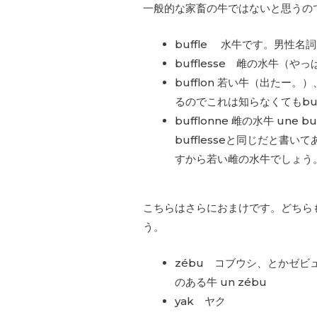
一般的な家畜の牛ではないと思うの
buffle 水牛です。男性名詞なの
bufflesse 雌の水牛（や
bufflon 若い牛（出たー。
るのでこれは知らなくてもbu
bufflonne 雌の水牛 un
bufflesseと同じだと書
すから若い雌の水牛でしょう
こちらはさらにおまけです。どちら
う。
zébu コブウシ、とかゼ
のある牛 un zébu
yak ヤク