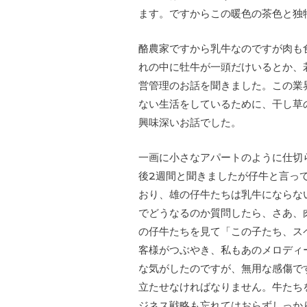
ます。ですからこの暖色の茶色と独
酪農家ですから乳牛なのですが肉も
れの中に牡牛が一頭だけいるとか、
営管理のお話を聞きました。この業
ない生活をしているために、干し草
興味深いお話でした。
一画に小さなアパートのように仕切
後2週間と聞きましたが仔牛と言っ
おり、雄の仔牛たちは乳牛にならな
でどうなるのか質問したら、さあ、
の仔牛たちを見て「この子たち、ス
客様がつぶやき、私もあのメロディ
な気がしたのですが、無用な感傷で
立たせなければなりません。牛たち
ジネス戦略も忘れてはおらずしっか