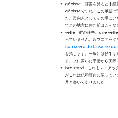
génisse 辞書を見ると未
génisseですね。この単
た。案内人としてその場にい
でこの地方に住む前はこんな
velle 雌の仔牛。une v
っていません。超マニアック
non
sevré
de
la
vache
de
を指します。一般には仔牛は雌
す。上に書いた事情から実際
broutard これもマニアッ
がこれは仏和辞典に載ってい
月と書いてありました。