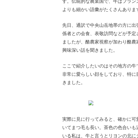
す。伝統的な農業国で、牛はフラン
よりも細かい語彙がたくさんありま
先日、通訳で中央山岳地帯の方に出
係者との会食、表敬訪問などが予定
ましたが、酪農家視察が加わり酪農
興味深い話を聞きました。
ここで紹介したいのはその地方の牛
非常に愛らしい顔をしており、特に
きました。
実際に見に行ってみると、確かに可
いてまつ毛も長い。茶色の色合いも
いる私は、牛と言うとリヨンの北に