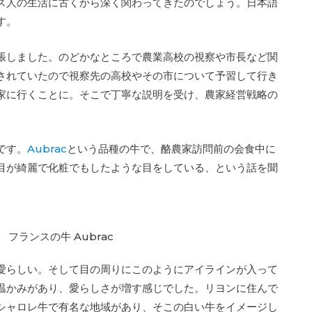
ス人の生活に古くから深く関わってきたのでしょう。日本語
す。
張しました。のどかなところで農業高校の視察や市長など関
されていたので視察先の高校やその市について予習して行き
家に行くことに。そこで丁寧な説明を受け、農家経営戦略の
です。
Aubrac
という品種の牛で、酪農家訪問前の会食中に
目が綺麗で化粧でもしたような目をしている、という話を聞
愛らしい。そして目の周りにこのようにアイラインが入って
温かみがあり、愛らしさが増す感じでした。リヨンに住んで
シャロレ牛で有名な地域があり、そこの白い牛をイメージし