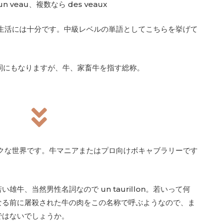
 veau、複数なら des veaux
生活には十分です。中級レベルの単語としてこちらを挙げて
容詞にもなりますが、牛、家畜牛を指す総称。
クな世界です。牛マニアまたはプロ向けボキャブラリーです
若い雄牛、当然男性名詞なので un taurillon。若いって何
なる前に屠殺された牛の肉をこの名称で呼ぶようなので、ま
ではないでしょうか。