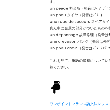
す。
un péage 料金所（発音はﾍﾟｱｰｼﾞｭ
un pneu タイヤ（発音はﾌﾟﾇｰ)
une roue de secours スペ
真ん中に金属の部分がついたものを
un dépannage 故障修理（発音はﾃﾞ
une crevaison パンク（発音はｸﾙｳ
un pneu crevé（発音はﾌﾟﾇｰｸ
これを見て、単語の最初についてい
覧ください。
ワンポイントフランス語文法レッス