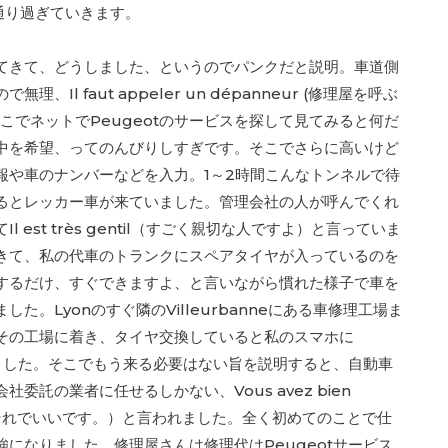
通り過ぎていきます。
てきて、どうしました、というのでパンクだと説明。車道側
Il faut appeler un dépanneur (修理屋を呼ぶ
こでネットでPeugeotのサービスを探して見てみると何だ
中を希望、ってのんびりしすぎです。そこでさらに高いけど
報や車のナンバーなどを入力。1～2時間こんなトンネルで待
るとレッカー車が来ていました。管理会社の人が呼んでくれ
est très gentil（すごく親切な人ですよ）と言っていま
きて、私の代車のトランクにスペアタイヤが入っているのを
するだけ、すぐできますよ、と言いながら慣れた様子で車を
た。Lyonのすぐ隣のVilleurbanneにある車修理工場ま
その工場に着き、タイヤ交換していると私のスマホに
りました。そこでもう来る必要はない旨を説明すると、自動車
委託の業者に任せるしかない、Vous avez bien
、それでいいです。）と言われました。全く初めてのことで仕
になりました。修理屋さんは修理代はPeugeotサービス