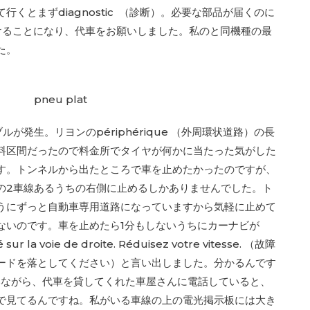
くとまずdiagnostic （診断）。必要な部品が届くのに
けることになり、代車をお願いしました。私のと同機種の最
た。
が発生。リヨンのpériphérique （外周環状道路）の長
料区間だったので料金所でタイヤが何かに当たった気がした
す。トンネルから出たところで車を止めたかったのですが、
の2車線あるうちの右側に止めるしかありませんでした。ト
うにずっと自動車専用道路になっていますから気軽に止めて
ないのです。車を止めたら1分もしないうちにカーナビが
 sur la voie de droite. Réduisez votre vitesse. （故障
ードを落としてください）と言い出しました。分かるんです
！）と思いながら、代車を貸してくれた車屋さんに電話していると、
で見てるんですね。私がいる車線の上の電光掲示板には大き