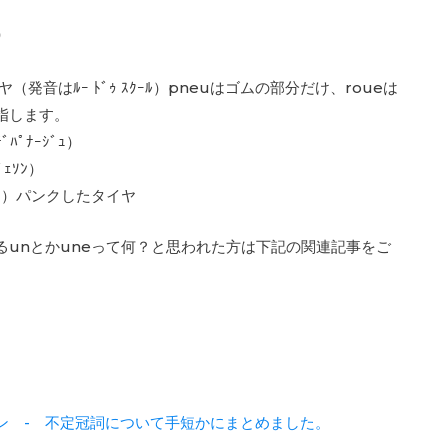
）
アタイヤ（発音はﾙｰ ﾄﾞｩ ｽｸｰﾙ）pneuはゴムの部分だけ、roueは
指します。
ﾊﾟﾅｰｼﾞｭ）
ﾞｪｿﾝ）
ﾙｳﾞｪ）パンクしたタイヤ
るunとかuneって何？と思われた方は下記の関連記事をご
ン - 不定冠詞について手短かにまとめました。