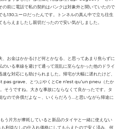
その前に電話で私の契約はパンクは対象外と聞いていたので
でも130ユーロだったんです。トンネルの真ん中で立ち往生
てもらえましたし親切だったので安い気がしました。
夫、お金はかかるけど何とかなる、と思ってあまり焦らずに
私のいる車線を避けて通って混乱に至らなかった他のドライ
迅速な対応にも助けられました。帰宅が大幅に遅れたけど、
 pas grave、とつぶやくとCe n’est qu’un pneu（たか
ん。そうですね。大きな事故にならなくて良かったです。タ
能なので弁償だよな～、いくらだろう…と思いながら帰途に
（もう片方が摩耗していると新品のタイヤと一緒に使えない
れも利益なしの仕入れ価格にしてもらえたので安く済み、何