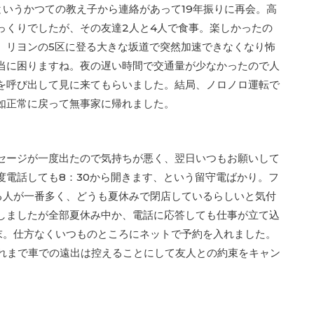
というかつての教え子から連絡があって19年振りに再会。高
っくりでしたが、その友達2人と4人で食事。楽しかったの
、リヨンの5区に登る大きな坂道で突然加速できなくなり怖
当に困りますね。夜の遅い時間で交通量が少なかったので人
を呼び出して見に来てもらいました。結局、ノロノロ運転で
如正常に戻って無事家に帰れました。
セージが一度出たので気持ちが悪く、翌日いつもお願いして
度電話しても8：30から開きます、という留守電ばかり。フ
取る人が一番多く、どうも夏休みで閉店しているらしいと気付
しましたが全部夏休み中か、電話に応答しても仕事が立て込
末。仕方なくいつものところにネットで予約を入れました。
それまで車での遠出は控えることにして友人との約束をキャン