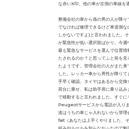
な赤いX印。他の車が左側の車線を
整備会社の車から係の男の人が降り
でなければ修理できるけど車道側なので無理、
しかないですよ)と言われました。そ
か緊急性が低い選択肢ばかり。今週
最も緊急なサービスを選んで位置情
たされるのか？と思ってふと前を見
たようです。管理会社の人がまた来てIl 
した。レッカー車から男性が降りて
手早く確認。タイヤはあるから交換
荷台に乗せ、私は助手席に乗り込みまし
で移動すると言われました。すぐに
Peugeotサービスから電話が入
道はうちの車じゃ入れないから管理会社
fait（あなたは上手くやりました
組みやルールを知らなかったので勉強