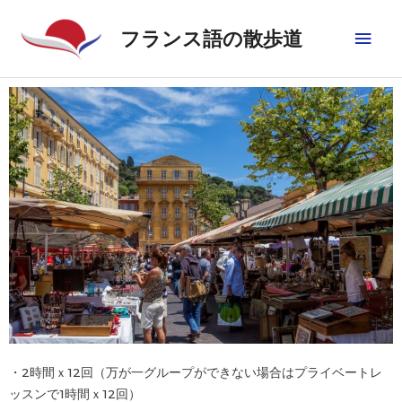
フランス語の散歩道
・2時間ｘ12回（万が一グループができない場合はプライベートレ
ッスンで1時間ｘ12回）